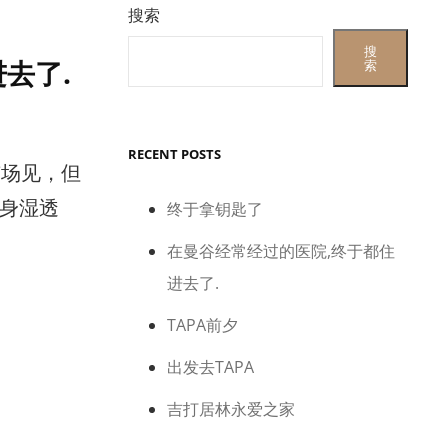
搜索
搜
去了.
索
RECENT POSTS
市场见，但
身湿透
终于拿钥匙了
在曼谷经常经过的医院,终于都住
进去了.
TAPA前夕
出发去TAPA
吉打居林永爱之家