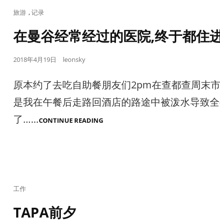
Cat
旅游
,
记录
Links
在曼谷经常经过的医院,终于都住进
Posted
2018年4月19日
leonsky
on
原本约了去吃自助餐朋友们2pm在查都查周末
是我在午餐后走路回酒店的路途中被泼水导致全
了……
在
CONTINUE READING
曼
谷
经
常
经
过
的
医
Cat
工作
院,
Links
终
TAPA前夕
于