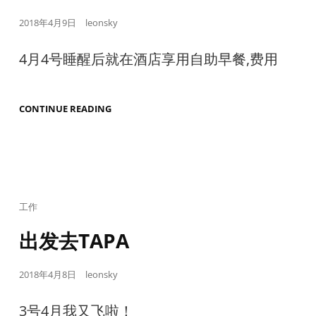
都
住
Posted
2018年4月9日
leonsky
进
去
on
了.
4月4号睡醒后就在酒店享用自助早餐,费用
TAPA
CONTINUE READING
前
夕
Cat
工作
Links
出发去TAPA
Posted
2018年4月8日
leonsky
on
3号4月我又飞啦！