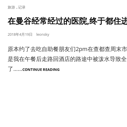
Cat
旅游
,
记录
Links
在曼谷经常经过的医院,终于都住进
Posted
2018年4月19日
leonsky
on
原本约了去吃自助餐朋友们2pm在查都查周末
是我在午餐后走路回酒店的路途中被泼水导致全
了……
在
CONTINUE READING
曼
谷
经
常
经
过
的
医
院,
终
于