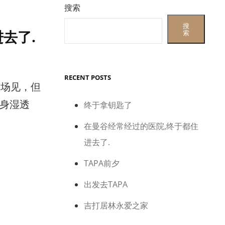
搜索
搜
去了.
索
RECENT POSTS
市场见，但
身湿透
终于拿钥匙了
在曼谷经常经过的医院,终于都住
进去了.
TAPA前夕
出发去TAPA
吉打居林永爱之家